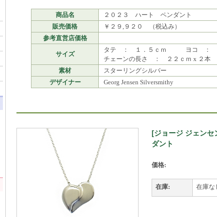
商品名
２０２３ ハート ペンダント
販売価格
￥２９,９２０ （税込み）
参考直営店価格
タテ ： １．５ｃｍ ヨコ ： 
サイズ
チェーンの長さ ： ２２ｃｍ x ２本
素材
スターリングシルバー
デザイナー
Georg Jensen Silversmithy
[ジョージ ジェン
ダント
価格:
在庫:
在庫な