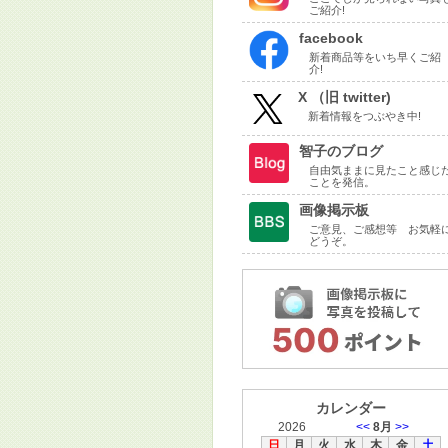
ご紹介!
facebook
新着商品等をいち早くご紹
介!
X （旧 twitter)
新着情報をつぶやき中!
智子のブログ
自由気ままに見たこと感じ
ことを発信。
画像掲示板
ご意見、ご感想等 お気軽
どうぞ。
カレンダー