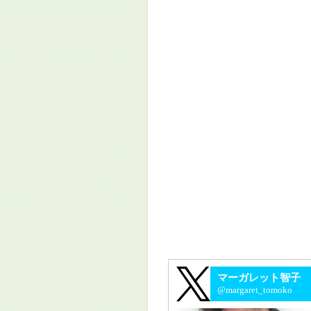
マーガレット智子
@margaret_tomoko