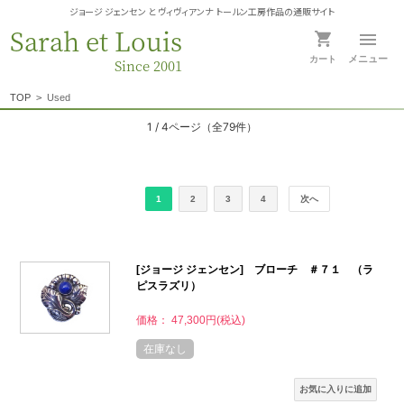
ジョージ ジェンセン と ヴィヴィアンナ トールン工房作品の通販サイト
Sarah et Louis
メニュー
カート
Since 2001
TOP
>
Used
1 / 4ページ
（全79件）
1
2
3
4
次へ
[ジョージ ジェンセン] ブローチ ＃７１ （ラ
ピスラズリ）
価格： 47,300円(税込)
在庫なし