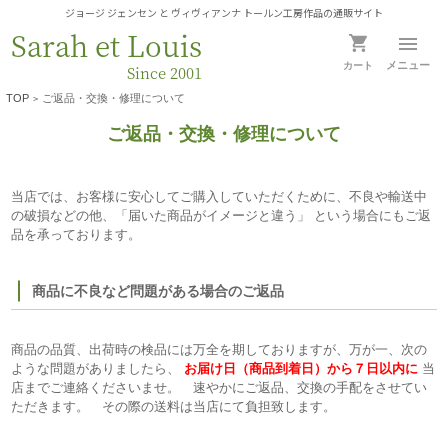
ジョージ ジェンセン と ヴィヴィアンナ トールン工房作品の通販サイト
Sarah et Louis
メニュー
カート
Since 2001
TOP
ご返品・交換・修理について
>
ご返品・交換・修理について
当店では、お客様に安心してご購入していただくために、不良や輸送中
の破損などの他、「届いた商品がイメージと違う」 という場合にもご返
品を承っております。
商品に不良など問題がある場合のご返品
商品の品質、出荷時の検品には万全を期しておりますが、万が一、次の
ような問題がありましたら、
お届け日（商品到着日）から７日以内に
当
店までご連絡くださいませ。 速やかにご返品、交換の手配をさせてい
ただきます。 その際の送料は当店にて負担致します。