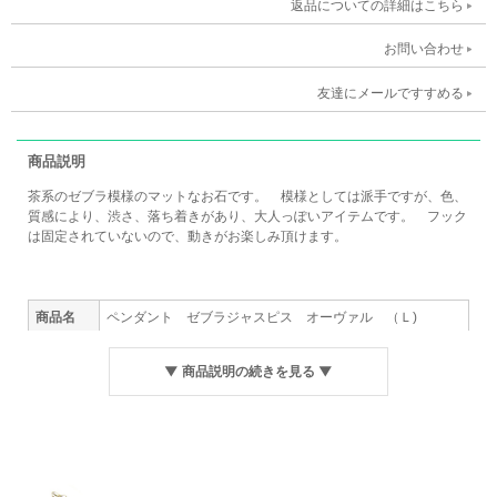
返品についての詳細はこちら
お問い合わせ
友達にメールですすめる
商品説明
茶系のゼブラ模様のマットなお石です。 模様としては派手ですが、色、
質感により、渋さ、落ち着きがあり、大人っぽいアイテムです。 フック
は固定されていないので、動きがお楽しみ頂けます。
商品名
ペンダント ゼブラジャスピス オーヴァル （Ｌ)
販売価格
￥２８,６２０ （税込み）
▼ 商品説明の続きを見る ▼
石のタテ ： ２．６ｃｍ ヨコ ： ３．５ｃｍ
サイズ
フックの長さ ： ３．７ｃｍ
重量
１０．６ｇ
素材
シルバー９２５ / ゼブラジャスピス