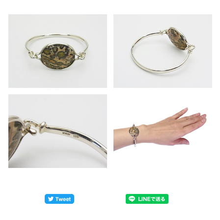
販売
￥４０,３２０ （税込み）
価格
内周 ： １６．８ｃｍ 石のタテ ： ２．３ｃ
サイ
ｍ ヨコ ： ２．９ｃｍ
ズ
シルバーリングの幅 ： ０．４ｃｍ
重量
１９．６ｇ
素材
シルバー９２５ / レパードスキン ジャスピス