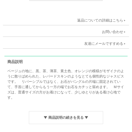
返品についての詳細はこちら
お問い合わせ
友達にメールですすめる
商品説明
ベージュの地に、黒、茶、薄茶、黄土色、オレンジの模様がモザイクのよ
うに散りばめられた、レパードスキンのようなとても個性的なジャスピス
です。 リバーシブルではなく、お石がバングルの片端に固定されてい
て、手首に通してからもう一方の端でお石をカチッと留めます。 Ｍサイ
ズは、普通サイズの方がお着けになって、少しゆとりがある着け心地で
す。
▼ 商品説明の続きを見る ▼
商品
バングル レパードスキン ジャスピス サイズ Ｍ
名